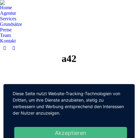
Home
Agentur
Services
Grundsätze
Preise
Team
Kontakt
Facebook
YouTube
a42
page
page
opens
opens
in
in
new
new
window
window
Diese Seite nutzt Website-Tracking-Technologien von
Dritten, um ihre Dienste anzubieten, stetig zu
verbessern und Werbung entsprechend den Interessen
der Nutzer anzuzeigen.
Akzeptieren