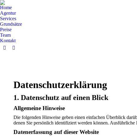
Home
Agentur
Services
Grundsätze
Preise
Team
Kontakt
Facebook
YouTube
page
page
opens
opens
in
in
new
new
Datenschutz­erklärung
window
window
1. Datenschutz auf einen Blick
Allgemeine Hinweise
Die folgenden Hinweise geben einen einfachen Überblick darüb
denen Sie persönlich identifiziert werden können. Ausführlich
Datenerfassung auf dieser Website