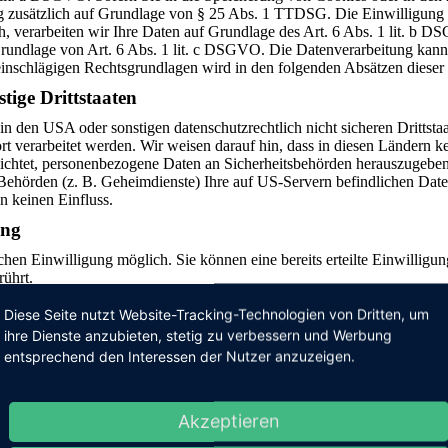
ng zusätzlich auf Grundlage von § 25 Abs. 1 TTDSG. Die Einwilligung is
 verarbeiten wir Ihre Daten auf Grundlage des Art. 6 Abs. 1 lit. b DS
 Grundlage von Art. 6 Abs. 1 lit. c DSGVO. Die Datenverarbeitung kann 
 einschlägigen Rechtsgrundlagen wird in den folgenden Absätzen dieser
tige Drittstaaten
 den USA oder sonstigen datenschutzrechtlich nicht sicheren Drittstaa
rt verarbeitet werden. Wir weisen darauf hin, dass in diesen Ländern k
htet, personenbezogene Daten an Sicherheitsbehörden herauszugeben, 
-Behörden (z. B. Geheimdienste) Ihre auf US-Servern befindlichen Da
n keinen Einfluss.
ung
hen Einwilligung möglich. Sie können eine bereits erteilte Einwilligu
rührt.
besonderen Fällen sowie gegen Direktwerbung (Art. 2
Diese Seite nutzt Website-Tracking-Technologien von Dritten, um
ihre Dienste anzubieten, stetig zu verbessern und Werbung
 ART. 6 ABS. 1 LIT. E ODER F DSGVO ERFOLGT, HABEN
N, GEGEN DIE VERARBEITUNG IHRER PERSONENBEZOGEN
entsprechend den Interessen der Nutzer anzuzeigen.
ZTES PROFILING. DIE JEWEILIGE RECHTSGRUNDLAGE, A
. WENN SIE WIDERSPRUCH EINLEGEN, WERDEN WIR I
ÖNNEN ZWINGENDE SCHUTZWÜRDIGE GRÜNDE FÜR DIE VE
Akzeptieren
 VERARBEITUNG DIENT DER GELTENDMACHUNG, AUSÜB
ABS. 1 DSGVO).