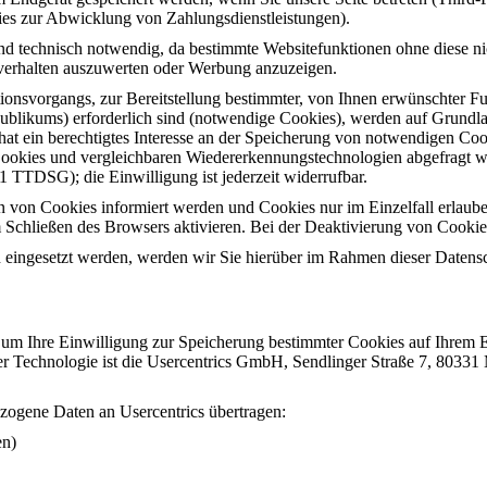
ies zur Abwicklung von Zahlungsdienstleistungen).
d technisch notwendig, da bestimmte Websitefunktionen ohne diese nic
verhalten auszuwerten oder Werbung anzuzeigen.
nsvorgangs, zur Bereitstellung bestimmter, von Ihnen erwünschter Fun
likums) erforderlich sind (notwendige Cookies), werden auf Grundlag
t ein berechtigtes Interesse an der Speicherung von notwendigen Cooki
Cookies und vergleichbaren Wiedererkennungstechnologien abgefragt wur
1 TTDSG); die Einwilligung ist jederzeit widerrufbar.
en von Cookies informiert werden und Cookies nur im Einzelfall erlaub
Schließen des Browsers aktivieren. Bei der Deaktivierung von Cookies 
ingesetzt werden, werden wir Sie hierüber im Rahmen dieser Datensch
, um Ihre Einwilligung zur Speicherung bestimmter Cookies auf Ihrem 
er Technologie ist die Usercentrics GmbH, Sendlinger Straße 7, 8033
zogene Daten an Usercentrics übertragen:
en)