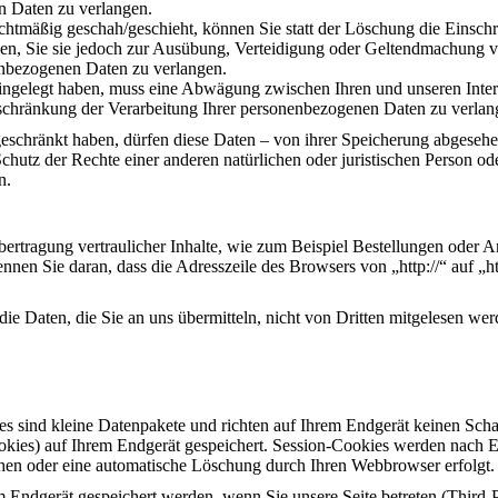
n Daten zu verlangen.
htmäßig geschah/geschieht, können Sie statt der Löschung die Einsch
n, Sie sie jedoch zur Ausübung, Verteidigung oder Geltendmachung vo
enbezogenen Daten zu verlangen.
gelegt haben, muss eine Abwägung zwischen Ihren und unseren Intere
nschränkung der Verarbeitung Ihrer personenbezogenen Daten zu verlan
eschränkt haben, dürfen diese Daten – von ihrer Speicherung abgesehe
tz der Rechte einer anderen natürlichen oder juristischen Person oder
n.
ertragung vertraulicher Inhalte, wie zum Beispiel Bestellungen oder An
nen Sie daran, dass die Adresszeile des Browsers von „http://“ auf „h
ie Daten, die Sie an uns übermitteln, nicht von Dritten mitgelesen wer
es sind kleine Datenpakete und richten auf Ihrem Endgerät keinen Sch
ookies) auf Ihrem Endgerät gespeichert. Session-Cookies werden nach 
öschen oder eine automatische Löschung durch Ihren Webbrowser erfolgt.
 Endgerät gespeichert werden, wenn Sie unsere Seite betreten (Third-