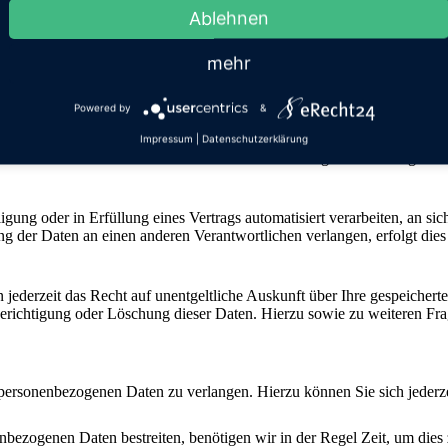
Ablehnen
EITET, UM DIREKTWERBUNG ZU BETREIBEN, SO HABEN
ERSONENBEZOGENER DATEN ZUM ZWECKE DERARTIGER W
mehr
BUNG IN VERBINDUNG STEHT. WENN SIE WIDERSPRECH
REKTWERBUNG VERWENDET (WIDERSPRUCH NACH ART. 21
ehörde
Powered by
&
ein Beschwerderecht bei einer Aufsichtsbehörde, insbesondere in dem 
Impressum
|
Datenschutzerklärung
s Beschwerderecht besteht unbeschadet anderweitiger verwaltungsrechtl
igung oder in Erfüllung eines Vertrags automatisiert verarbeiten, an si
g der Daten an einen anderen Verantwortlichen verlangen, erfolgt dies 
jederzeit das Recht auf unentgeltliche Auskunft über Ihre gespeiche
Berichtigung oder Löschung dieser Daten. Hierzu sowie zu weiteren 
 personenbezogenen Daten zu verlangen. Hierzu können Sie sich jeder
enbezogenen Daten bestreiten, benötigen wir in der Regel Zeit, um dies