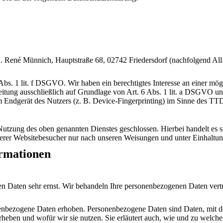
ené Münnich, Hauptstraße 68, 02742 Friedersdorf (nachfolgend All-In
bs. 1 lit. f DSGVO. Wir haben ein berechtigtes Interesse an einer mögl
beitung ausschließlich auf Grundlage von Art. 6 Abs. 1 lit. a DSGVO 
 Endgerät des Nutzers (z. B. Device-Fingerprinting) im Sinne des TTDS
utzung des oben genannten Dienstes geschlossen. Hierbei handelt es s
nserer Websitebesucher nur nach unseren Weisungen und unter Einhalt
ormationen
hen Daten sehr ernst. Wir behandeln Ihre personenbezogenen Daten vert
nbezogene Daten erhoben. Personenbezogene Daten sind Daten, mit den
rheben und wofür wir sie nutzen. Sie erläutert auch, wie und zu welc