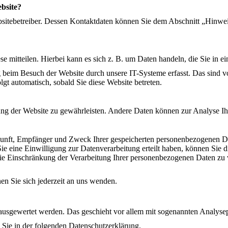
ebsite?
bsitebetreiber. Dessen Kontaktdaten können Sie dem Abschnitt „Hinweis
e mitteilen. Hierbei kann es sich z. B. um Daten handeln, die Sie in e
beim Besuch der Website durch unsere IT-Systeme erfasst. Das sind vor
lgt automatisch, sobald Sie diese Website betreten.
llung der Website zu gewährleisten. Andere Daten können zur Analyse 
rkunft, Empfänger und Zweck Ihrer gespeicherten personenbezogenen Da
 eine Einwilligung zur Datenverarbeitung erteilt haben, können Sie di
 Einschränkung der Verarbeitung Ihrer personenbezogenen Daten zu v
n Sie sich jederzeit an uns wenden.
h ausgewertet werden. Das geschieht vor allem mit sogenannten Analy
 Sie in der folgenden Datenschutzerklärung.