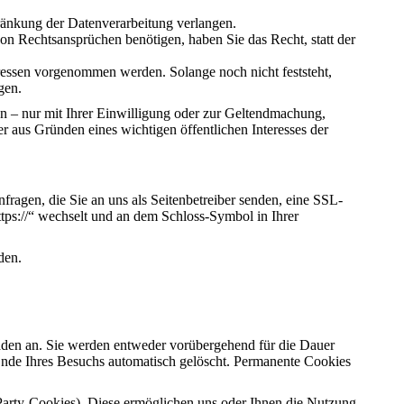
ränkung der Datenverarbeitung verlangen.
n Rechtsansprüchen benötigen, haben Sie das Recht, statt der
ssen vorgenommen werden. Solange noch nicht feststeht,
gen.
n – nur mit Ihrer Einwilligung oder zur Geltendmachung,
 aus Gründen eines wichtigen öffentlichen Interesses der
fragen, die Sie an uns als Seitenbetreiber senden, eine SSL-
ttps://“ wechselt und an dem Schloss-Symbol in Ihrer
den.
aden an. Sie werden entweder vorübergehend für die Dauer
Ende Ihres Besuchs automatisch gelöscht. Permanente Cookies
Party-Cookies). Diese ermöglichen uns oder Ihnen die Nutzung