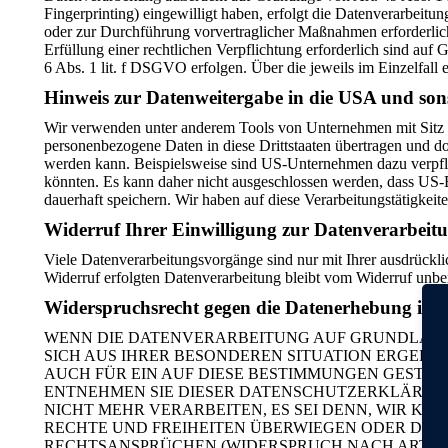
Fingerprinting) eingewilligt haben, erfolgt die Datenverarbeitu
oder zur Durchführung vorvertraglicher Maßnahmen erforderlich,
Erfüllung einer rechtlichen Verpflichtung erforderlich sind auf
6 Abs. 1 lit. f DSGVO erfolgen. Über die jeweils im Einzelfall
Hinweis zur Datenweitergabe in die USA und sons
Wir verwenden unter anderem Tools von Unternehmen mit Sitz in
personenbezogene Daten in diese Drittstaaten übertragen und do
werden kann. Beispielsweise sind US-Unternehmen dazu verpflic
könnten. Es kann daher nicht ausgeschlossen werden, dass US
dauerhaft speichern. Wir haben auf diese Verarbeitungstätigkeite
Widerruf Ihrer Einwilligung zur Datenverarbeit
Viele Datenverarbeitungsvorgänge sind nur mit Ihrer ausdrücklic
Widerruf erfolgten Datenverarbeitung bleibt vom Widerruf unbe
Widerspruchsrecht gegen die Datenerhebung in 
WENN DIE DATENVERARBEITUNG AUF GRUNDLAGE VON
SICH AUS IHRER BESONDEREN SITUATION ERGEBE
AUCH FÜR EIN AUF DIESE BESTIMMUNGEN GESTÜT
ENTNEHMEN SIE DIESER DATENSCHUTZERKLÄRUNG
NICHT MEHR VERARBEITEN, ES SEI DENN, WIR K
RECHTE UND FREIHEITEN ÜBERWIEGEN ODER DIE
RECHTSANSPRÜCHEN (WIDERSPRUCH NACH ART. 21 