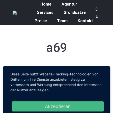
Home
Agentur
Faceboo
Services
Grundsätze
page
YouTube
Preise
Team
Kontakt
opens
page
in
opens
new
in
a69
window
new
window
Diese Seite nutzt Website-Tracking-Technologien von
Dritten, um ihre Dienste anzubieten, stetig zu
verbessern und Werbung entsprechend den Interessen
der Nutzer anzuzeigen.
Akzeptieren