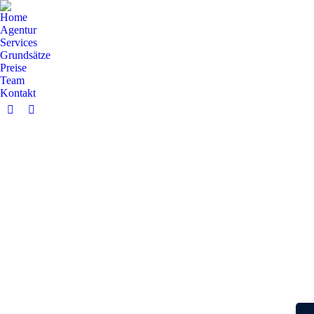
Home
Agentur
Services
Grundsätze
Preise
Team
Kontakt
Facebook
YouTube
page
page
opens
opens
in
in
new
new
window
window