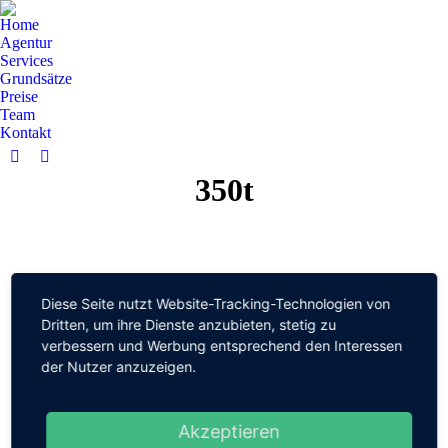
Home
Agentur
Services
Grundsätze
Preise
Team
Kontakt
Facebook
YouTube
350t
page
page
opens
opens
in
in
new
new
window
window
Diese Seite nutzt Website-Tracking-Technologien von
Dritten, um ihre Dienste anzubieten, stetig zu
verbessern und Werbung entsprechend den Interessen
der Nutzer anzuzeigen.
© 2022 M-
Datenschutzerklärung
Akzeptieren
Mediaservice
Impressum
Kontakt