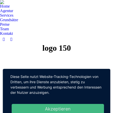
Home
Agentur
Services
Grundsätze
Preise
Team
Kontakt
Facebook
YouTube
logo 150
page
page
opens
opens
in
in
new
new
window
window
Diese Seite nutzt Website-Tracking-Technologien von
Dritten, um ihre Dienste anzubieten, stetig zu
verbessern und Werbung entsprechend den Interessen
der Nutzer anzuzeigen.
© 2022 M-
Datenschutzerklärung
Mediaservice
Impressum
Kontakt
Akzeptieren