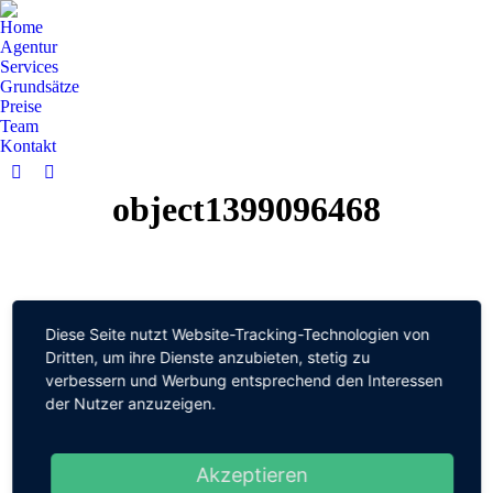
Home
Agentur
Services
Grundsätze
Preise
Team
Kontakt
Facebook
YouTube
object1399096468
page
page
opens
opens
in
in
new
new
window
window
Diese Seite nutzt Website-Tracking-Technologien von
Dritten, um ihre Dienste anzubieten, stetig zu
verbessern und Werbung entsprechend den Interessen
der Nutzer anzuzeigen.
Akzeptieren