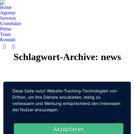
Home
Agentur
Services
Grundsätze
Preise
Team
Kontakt
Facebook
YouTube
Schlagwort-Archive:
news
page
page
opens
opens
in
in
new
new
window
window
Diese Seite nutzt Website-Tracking-Technologien von
Dritten, um ihre Dienste anzubieten, stetig zu
verbessern und Werbung entsprechend den Interessen
der Nutzer anzuzeigen.
Akzeptieren