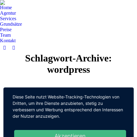
Home
Agentur
Services
Grundsätze
Preise
Team
Kontakt
Facebook
YouTube
Schlagwort-Archive:
page
page
opens
opens
wordpress
in
in
new
new
window
window
Diese Seite nutzt Website-Tracking-Technologien von
Dritten, um ihre Dienste anzubieten, stetig zu
verbessern und Werbung entsprechend den Interessen
der Nutzer anzuzeigen.
Akzeptieren